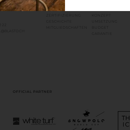
LAND
UNTERNEHMEN
LEISTUNGEN
ALLE 88
PHILOSOPHIE
BERATUNG
ZERTIFIZIERUNG
KONZEPT
GESCHICHTE
UMSETZUNG
2 22
MITGLIEDSCHAFTEN
BUDGET
L@BLASTO.CH
GARANTIE
OFFICIAL PARTNER