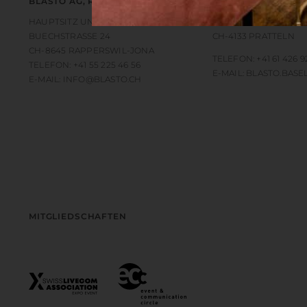
BLASTO AG, RAPPERSWIL – JONA
BLASTO AG, BASEL
HAUPTSITZ UND CONCEPT ROOM
GÜTERSTRASSE 66, H
BUECHSTRASSE 24
CH-4133 PRATTELN
CH-8645 RAPPERSWIL-JONA
TELEFON:
+41 61 426 9
TELEFON:
+41 55 225 46 56
E-MAIL:
BLASTO.BASE
E-MAIL:
INFO@BLASTO.CH
MITGLIEDSCHAFTEN