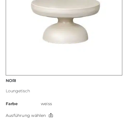
NORI
Loungetisch
Farbe
weiss
Dieses
Ausführung wählen
Produkt