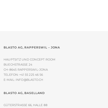
weist
mehrere
Varianten
auf.
Die
Optionen
können
auf
der
BLASTO AG, RAPPERSWIL – JONA
Produktseite
gewählt
HAUPTSITZ UND CONCEPT ROOM
werden
BUECHSTRASSE 24
CH-8645 RAPPERSWIL-JONA
TELEFON:
+41 55 225 46 56
E-MAIL:
INFO@BLASTO.CH
BLASTO AG, BASELLAND
GÜTERSTRASSE 66, HALLE 88