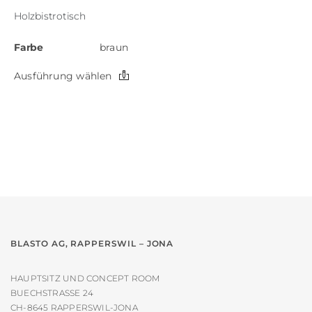
Holzbistrotisch
Farbe
braun
Dieses
Ausführung wählen
Produkt
weist
mehrere
Varianten
auf.
Die
Optionen
können
auf
der
BLASTO AG, RAPPERSWIL – JONA
Produktseite
gewählt
HAUPTSITZ UND CONCEPT ROOM
werden
BUECHSTRASSE 24
CH-8645 RAPPERSWIL-JONA