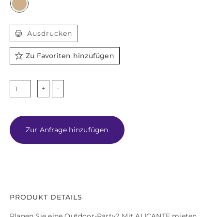

Ausdrucken
Zu Favoriten hinzufügen
ALICANTE
Menge
Zur Anfrage hinzufügen
PRODUKT DETAILS
Planen Sie eine Outdoor-Party? Mit ALICANTE mieten