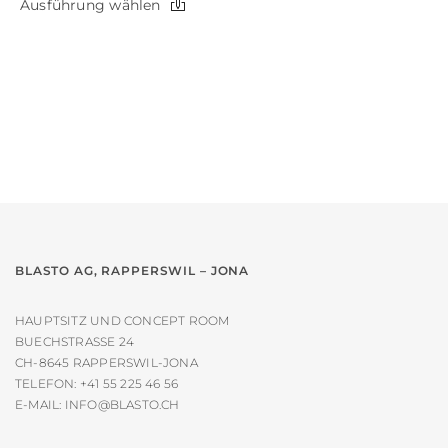
Ausführung wählen
Produkt
weist
mehrere
Varianten
auf.
Die
Optionen
können
auf
der
Produktseite
gewählt
werden
BLASTO AG, RAPPERSWIL – JONA
HAUPTSITZ UND CONCEPT ROOM
BUECHSTRASSE 24
CH-8645 RAPPERSWIL-JONA
TELEFON:
+41 55 225 46 56
E-MAIL:
INFO@BLASTO.CH