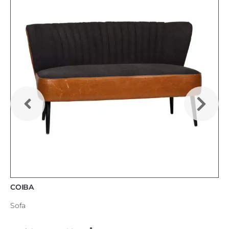
COIBA
Sofa
Dieses