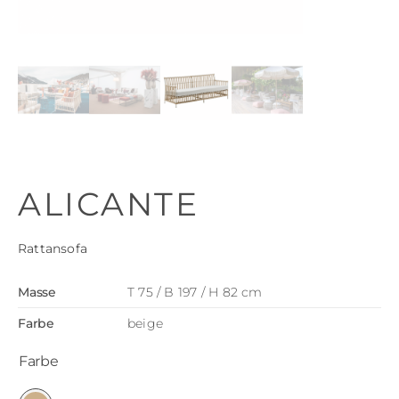
ALICANTE
Rattansofa
Masse
T 75 / B 197 / H 82 cm
Farbe
beige
Farbe