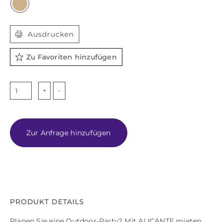

Ausdrucken
Zu Favoriten hinzufügen
ALICANTE
Menge
Zur Anfrage hinzufügen
PRODUKT DETAILS
Planen Sie eine Outdoor-Party? Mit ALICANTE mieten