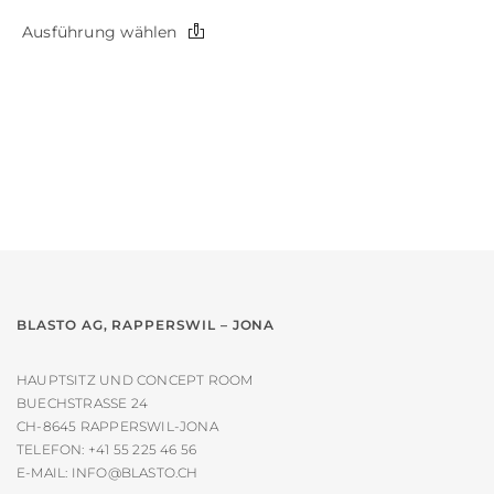
Dieses
Ausführung wählen
Produkt
weist
mehrere
Varianten
auf.
Die
Optionen
können
auf
der
Produktseite
gewählt
werden
BLASTO AG, RAPPERSWIL – JONA
HAUPTSITZ UND CONCEPT ROOM
BUECHSTRASSE 24
CH-8645 RAPPERSWIL-JONA
TELEFON:
+41 55 225 46 56
E-MAIL:
INFO@BLASTO.CH