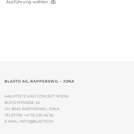
Dieses
Ausführung wählen
Produkt
weist
mehrere
Varianten
auf.
Die
Optionen
können
auf
der
Produktseite
gewählt
werden
BLASTO AG, RAPPERSWIL – JONA
HAUPTSITZ UND CONCEPT ROOM
BUECHSTRASSE 24
CH-8645 RAPPERSWIL-JONA
TELEFON:
+41 55 225 46 56
E-MAIL:
INFO@BLASTO.CH