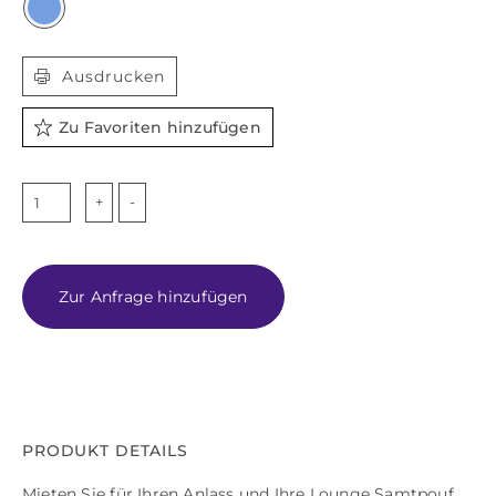

Ausdrucken
Zu Favoriten hinzufügen
BOHEMIA
Menge
Zur Anfrage hinzufügen
PRODUKT DETAILS
Mieten Sie für Ihren Anlass und Ihre Lounge Samtpouf