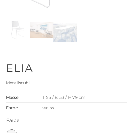
ELIA
Metallstuhl
Masse
T 55 / B 53 / H 79 cm
Farbe
weiss
Farbe