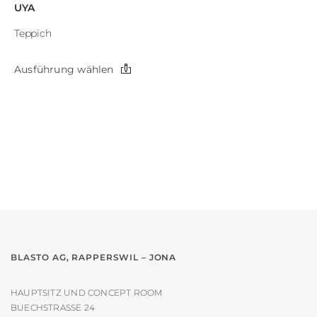
UYA
Teppich
Dieses
Ausführung wählen
Produkt
weist
mehrere
Varianten
auf.
Die
Optionen
können
auf
der
Produktseite
gewählt
werden
BLASTO AG, RAPPERSWIL – JONA
HAUPTSITZ UND CONCEPT ROOM
BUECHSTRASSE 24