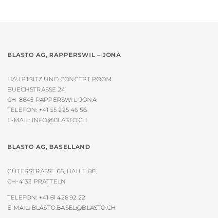
auf
der
Produktseite
gewählt
werden
BLASTO AG, RAPPERSWIL – JONA
HAUPTSITZ UND CONCEPT ROOM
BUECHSTRASSE 24
CH-8645 RAPPERSWIL-JONA
TELEFON:
+41 55 225 46 56
E-MAIL:
INFO@BLASTO.CH
BLASTO AG, BASELLAND
GÜTERSTRASSE 66, HALLE 88
CH-4133 PRATTELN
TELEFON:
+41 61 426 92 22
E-MAIL:
BLASTO.BASEL@BLASTO.CH