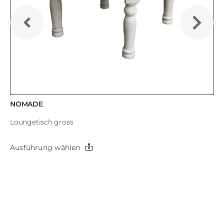
NOMADE
Loungetisch gross
Dieses
Ausführung wählen
Produkt
weist
mehrere
Varianten
auf.
Die
Optionen
können