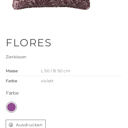
FLORES
Zierkissen
Masse
L 50 / B 50 cm
Farbe
violett
Farbe

Ausdrucken