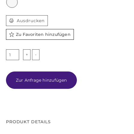

Ausdrucken
Zu Favoriten hinzufügen
LEGNA
BIANCO
Menge
Zur Anfrage hinzufügen
PRODUKT DETAILS