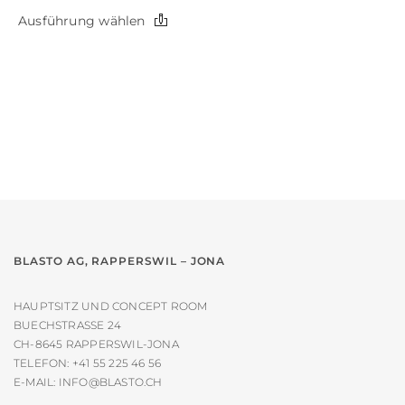
Dieses
Ausführung wählen
Produkt
weist
mehrere
Varianten
auf.
Die
Optionen
können
auf
der
Produktseite
gewählt
werden
BLASTO AG, RAPPERSWIL – JONA
HAUPTSITZ UND CONCEPT ROOM
BUECHSTRASSE 24
CH-8645 RAPPERSWIL-JONA
TELEFON:
+41 55 225 46 56
E-MAIL:
INFO@BLASTO.CH