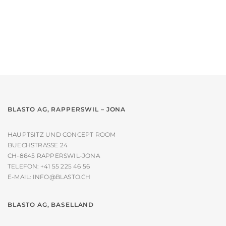
Varianten
auf.
Die
Optionen
können
auf
der
Produktseite
gewählt
werden
BLASTO AG, RAPPERSWIL – JONA
HAUPTSITZ UND CONCEPT ROOM
BUECHSTRASSE 24
CH-8645 RAPPERSWIL-JONA
TELEFON:
+41 55 225 46 56
E-MAIL:
INFO@BLASTO.CH
BLASTO AG, BASELLAND