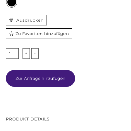

Ausdrucken
Zu Favoriten hinzufügen
PIANO
NERO
Menge
Zur Anfrage hinzufügen
PRODUKT DETAILS