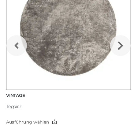
VINTAGE
Teppich
Dieses
Ausführung wählen
Produkt
weist
mehrere