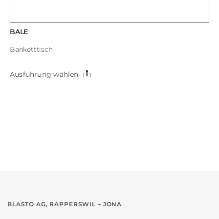
BALE
Banketttisch
Dieses
Ausführung wählen
Produkt
weist
mehrere
Varianten
auf.
Die
Optionen
können
auf
der
Produktseite
gewählt
werden
BLASTO AG, RAPPERSWIL – JONA