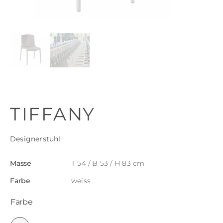
TIFFANY
Designerstuhl
Masse
T 54 / B 53 / H 83 cm
Farbe
weiss
Farbe