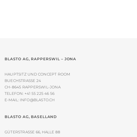
auf.
Die
Optionen
können
auf
der
Produktseite
gewählt
werden
BLASTO AG, RAPPERSWIL – JONA
HAUPTSITZ UND CONCEPT ROOM
BUECHSTRASSE 24
CH-8645 RAPPERSWIL-JONA
TELEFON:
+41 55 225 46 56
E-MAIL:
INFO@BLASTO.CH
BLASTO AG, BASELLAND
GÜTERSTRASSE 66, HALLE 88