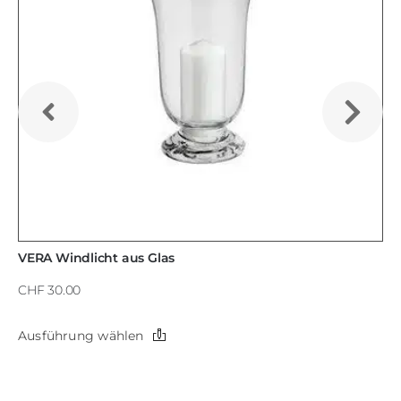
VERA Windlicht aus Glas
CHF 30.00
Dieses
Ausführung wählen
Produkt
weist
mehrere
Varianten