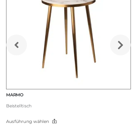
MARMO
Beistelltisch
Dieses
Ausführung wählen
Produkt
weist
mehrere