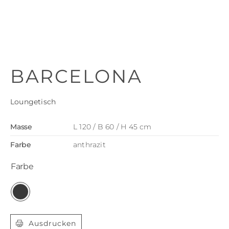
BARCELONA
Loungetisch
Masse
L 120 / B 60 / H 45 cm
Farbe
anthrazit
Farbe

Ausdrucken