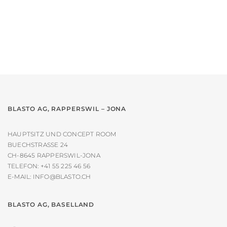
Varianten
auf.
Die
Optionen
können
auf
der
Produktseite
gewählt
werden
BLASTO AG, RAPPERSWIL – JONA
HAUPTSITZ UND CONCEPT ROOM
BUECHSTRASSE 24
CH-8645 RAPPERSWIL-JONA
TELEFON:
+41 55 225 46 56
E-MAIL:
INFO@BLASTO.CH
BLASTO AG, BASELLAND