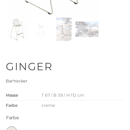
GINGER
Barhocker
Masse
T 67 / B 59 / H 112 cm
Farbe
creme
Farbe