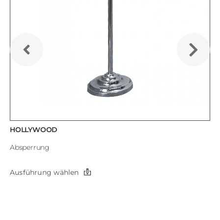
HOLLYWOOD
Absperrung
Dieses
Ausführung wählen
Produkt
weist
mehrere
Varianten
auf.