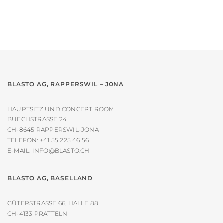
Die
Optionen
können
auf
der
Produktseite
gewählt
werden
BLASTO AG, RAPPERSWIL – JONA
HAUPTSITZ UND CONCEPT ROOM
BUECHSTRASSE 24
CH-8645 RAPPERSWIL-JONA
TELEFON:
+41 55 225 46 56
E-MAIL:
INFO@BLASTO.CH
BLASTO AG, BASELLAND
GÜTERSTRASSE 66, HALLE 88
CH-4133 PRATTELN