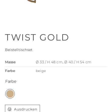
TWIST GOLD
Beistelltischset
Masse
Ø 33 / H 48 cm, Ø 40 / H 54 cm
Farbe
beige
Farbe

Ausdrucken