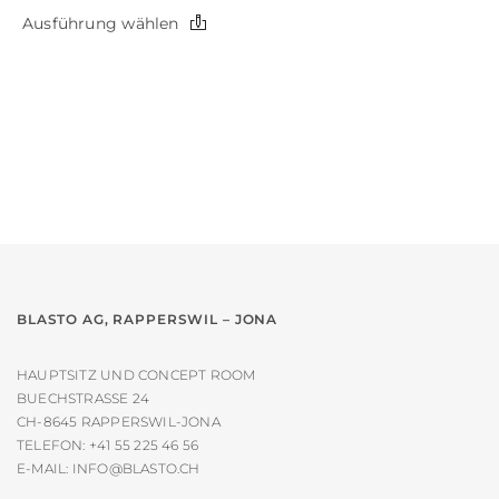
Dieses
Ausführung wählen
Produkt
weist
mehrere
Varianten
auf.
Die
Optionen
können
auf
der
Produktseite
gewählt
werden
BLASTO AG, RAPPERSWIL – JONA
HAUPTSITZ UND CONCEPT ROOM
BUECHSTRASSE 24
CH-8645 RAPPERSWIL-JONA
TELEFON:
+41 55 225 46 56
E-MAIL:
INFO@BLASTO.CH