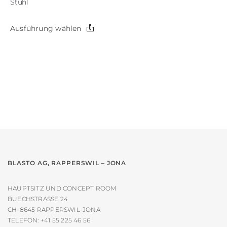
Stuhl
Dieses
Ausführung wählen
Produkt
weist
mehrere
Varianten
auf.
Die
Optionen
können
auf
der
Produktseite
gewählt
werden
BLASTO AG, RAPPERSWIL – JONA
HAUPTSITZ UND CONCEPT ROOM
BUECHSTRASSE 24
CH-8645 RAPPERSWIL-JONA
TELEFON:
+41 55 225 46 56