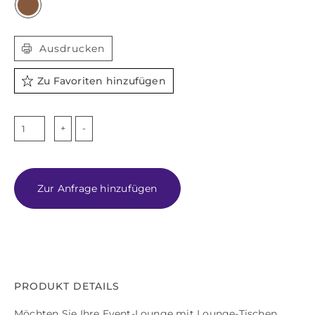

Ausdrucken
Zu Favoriten hinzufügen
TOKYO
Menge
Zur Anfrage hinzufügen
PRODUKT DETAILS
Möchten Sie Ihre Event-Lounge mit Lounge-Tischen