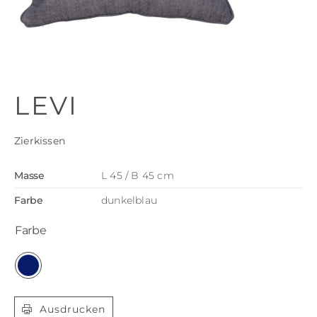
LEVI
Zierkissen
Masse
L 45 / B 45 cm
Farbe
dunkelblau
Farbe

Ausdrucken