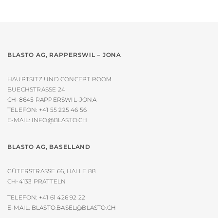
auf
der
Produktseite
gewählt
werden
BLASTO AG, RAPPERSWIL – JONA
HAUPTSITZ UND CONCEPT ROOM
BUECHSTRASSE 24
CH-8645 RAPPERSWIL-JONA
TELEFON:
+41 55 225 46 56
E-MAIL:
INFO@BLASTO.CH
BLASTO AG, BASELLAND
GÜTERSTRASSE 66, HALLE 88
CH-4133 PRATTELN
TELEFON:
+41 61 426 92 22
E-MAIL:
BLASTO.BASEL@BLASTO.CH