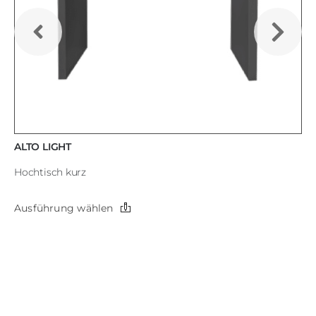
ALTO LIGHT
Hochtisch kurz
Dieses
Ausführung wählen
Produkt
weist
mehrere
Varianten
auf.
Die
Optionen
können