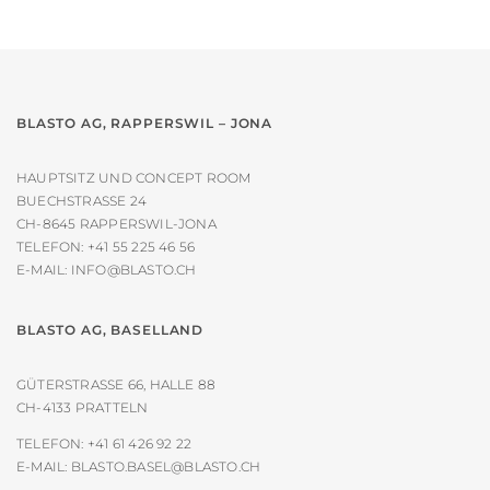
auf
der
Produktseite
gewählt
werden
BLASTO AG, RAPPERSWIL – JONA
HAUPTSITZ UND CONCEPT ROOM
BUECHSTRASSE 24
CH-8645 RAPPERSWIL-JONA
TELEFON:
+41 55 225 46 56
E-MAIL:
INFO@BLASTO.CH
BLASTO AG, BASELLAND
GÜTERSTRASSE 66, HALLE 88
CH-4133 PRATTELN
TELEFON:
+41 61 426 92 22
E-MAIL:
BLASTO.BASEL@BLASTO.CH