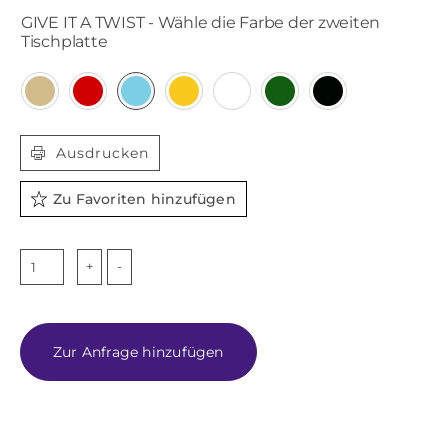
GIVE IT A TWIST - Wähle die Farbe der zweiten
Tischplatte

Ausdrucken
Zu Favoriten hinzufügen
TWIST
GOLD
BICOLOR
Menge
Zur Anfrage hinzufügen