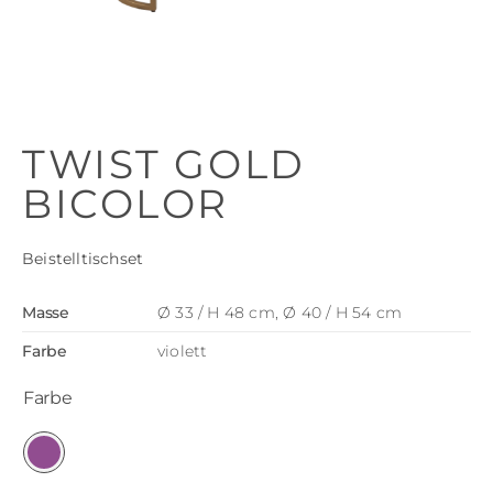
TWIST GOLD
BICOLOR
Beistelltischset
Masse
Ø 33 / H 48 cm, Ø 40 / H 54 cm
Farbe
violett
Farbe
